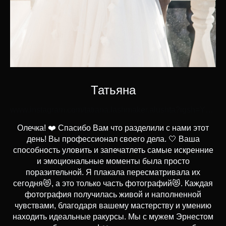
Татьяна
www.instagram.com/tatiana.lashmaker.alushta?igsh=YnZqYWYwN2p4Mndq&utm_source=qr
Олечка! ❤️ Спасибо Вам что разделили с нами этот
день! Вы профессионал своего дела. 🤍 Ваша
способность уловить и запечатлеть самые искренние
и эмоциональные моменты была просто
поразительной. Я плакала пересматривала их
сегодня😻, а это только часть фотографий😻. Каждая
фотография получилась живой и наполненной
чувствами, благодаря вашему мастерству и умению
находить идеальные ракурсы. Мы с мужем Эрнестом